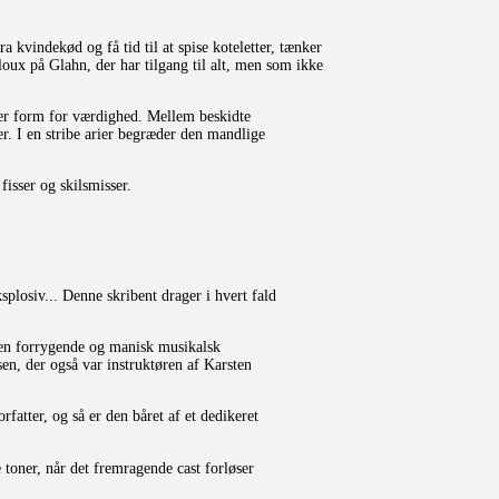
 kvindekød og få tid til at spise koteletter, tænker
oux på Glahn, der har tilgang til alt, men som ikke
hver form for værdighed. Mellem beskidte
er. I en stribe arier begræder den mandlige
fisser og skilsmisser.
losiv... Denne skribent drager i hvert fald
 en forrygende og manisk musikalsk
en, der også var instruktøren af Karsten
fatter, og så er den båret af et dedikeret
 toner, når det fremragende cast forløser