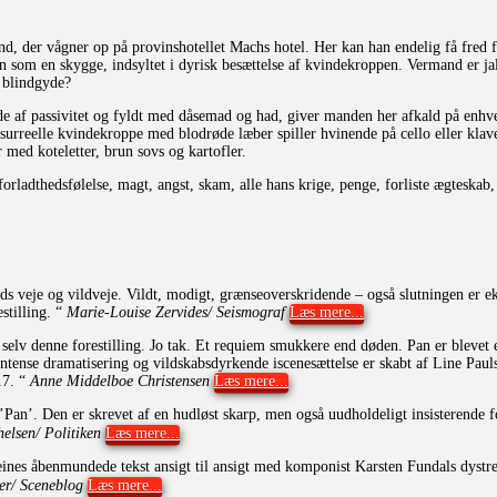
, der vågner op på provinshotellet Machs hotel. Her kan han endelig få fred fra
 som en skygge, indsyltet i dyrisk besættelse af kvindekroppen. Vermand er jal
n blindgyde?
kende af passivitet og fyldt med dåsemad og had, giver manden her afkald på en
 surreelle kvindekroppe med blodrøde læber spiller hvinende på cello eller klav
r med koteletter, brun sovs og kartofler.
ladthedsfølelse, magt, angst, skam, alle hans krige, penge, forliste ægteskab, 
eje og vildveje. Vildt, modigt, grænseoverskridende – også slutningen er eksp
stilling.
“
Marie-Louise Zervides/ Seismograf
Læs mere...
elv denne forestilling. Jo tak. Et requiem smukkere end døden. Pan er blevet
ntense dramatisering og vildskabsdyrkende iscenesættelse er skabt af Line Pauls
17.
“
Anne Middelboe Christensen
Læs mere...
an’. Den er skrevet af en hudløst skarp, men også uudholdeligt insisterende for
en/ Politiken
Læs mere...
Leines åbenmundede tekst ansigt til ansigt med komponist Karsten Fundals dystre
/ Sceneblog
Læs mere...