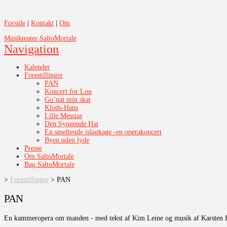
Forside
|
Kontakt
|
Om
Musikteater SaltoMortale
Navigation
Kalender
Forestillinger
PAN
Koncert for Lou
Go’nat min skat
Klods-Hans
Lille Messias
Den Syngende Hat
En smeltende islagkage -en operakoncert
Byen uden lyde
Presse
Om SaltoMortale
Bag SaltoMortale
>
Forestillinger
>
PAN
PAN
En kammeropera om manden - med tekst af Kim Leine og musik af Karsten 