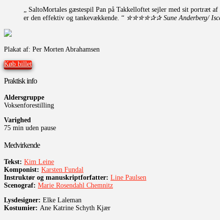
„
SaltoMortales gæstespil Pan på Takkelloftet sejler med sit portræt a
er den effektiv og tankevækkende.
“
✮✮✮✮✰✰ Sune Anderberg/ Isc
Plakat af: Per Morten Abrahamsen
Køb billet
Praktisk info
Aldersgruppe
Voksenforestilling
Varighed
75 min uden pause
Medvirkende
Tekst:
Kim Leine
Komponist:
Karsten Fundal
Instruktør og manuskriptforfatter:
Line Paulsen
Scenograf:
Marie Rosendahl Chemnitz
Lysdesigner:
Elke Laleman
Kostumier:
Ane Katrine Schyth Kjær