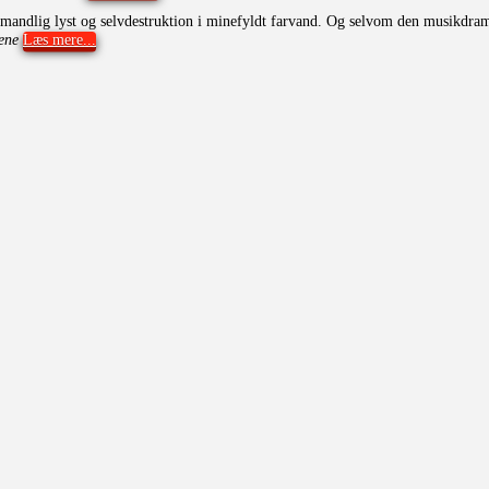
f mandlig lyst og selvdestruktion i minefyldt farvand. Og selvom den musikdram
ene
Læs mere...