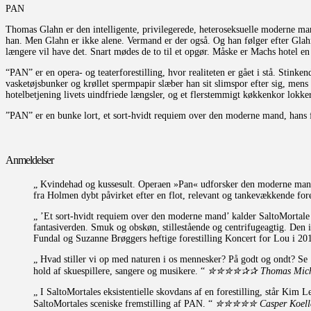
PAN
Thomas Glahn er den intelligente, privilegerede, heteroseksuelle moderne mand
han. Men Glahn er ikke alene. Vermand er der også. Og han følger efter Glahn
længere vil have det. Snart mødes de to til et opgør. Måske er Machs hotel e
“PAN” er en opera- og teaterforestilling, hvor realiteten er gået i stå. Stin
vasketøjsbunker og krøllet spermpapir slæber han sit slimspor efter sig, mens
hotelbetjening livets uindfriede længsler, og et flerstemmigt køkkenkor lokke
”PAN” er en bunke lort, et sort-hvidt requiem over den moderne mand, hans for
Anmeldelser
„
Kvindehad og kussesult. Operaen »Pan« udforsker den moderne mands v
fra Holmen dybt påvirket efter en flot, relevant og tankevækkende fore
„
’Et sort-hvidt requiem over den moderne mand’ kalder SaltoMortale s
fantasiverden. Smuk og obskøn, stillestående og centrifugeagtig. Den i
Fundal og Suzanne Brøggers heftige forestilling Koncert for Lou i 20
„
Hvad stiller vi op med naturen i os mennesker? På godt og ondt? Se ’P
hold af skuespillere, sangere og musikere.
“
✮✮✮✮✰✰ Thomas Michels
„
I SaltoMortales eksistentielle skovdans af en forestilling, står Kim 
SaltoMortales sceniske fremstilling af PAN.
“
✮✮✮✮✮ Casper Koeller