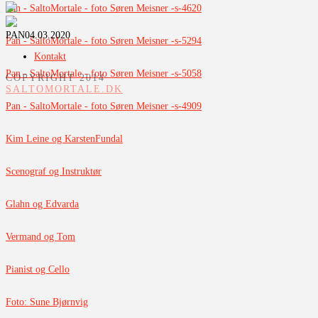
Pan - SaltoMortale - foto Søren Meisner -s-4620
PAN
04.03.2020
Pan - SaltoMortale - foto Søren Meisner -s-5294
Kontakt
Pan - SaltoMortale - foto Søren Meisner -s-5058
COPYRIGHT 2014
SALTOMORTALE.DK
Pan - SaltoMortale - foto Søren Meisner -s-4909
Kim Leine og KarstenFundal
Scenograf og Instruktør
Glahn og Edvarda
Vermand og Tom
Pianist og Cello
Foto: Sune Bjørnvig